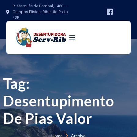
R. Marquês de Pombal, 1460 – 
Campos Elísios, Ribeirão Preto 
/ SP.
Tag:
Desentupimento
De Pias Valor
Home 
Archive